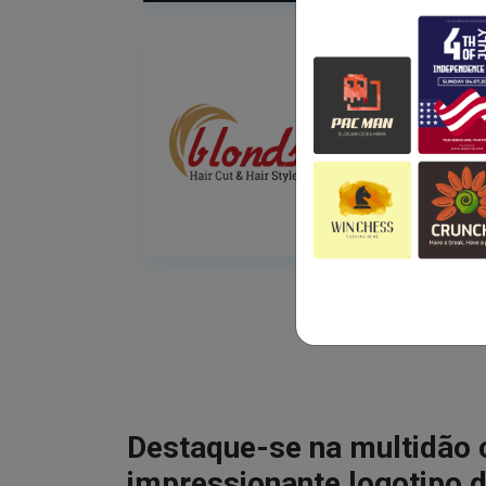
Destaque-se na multidão
impressionante logotipo d