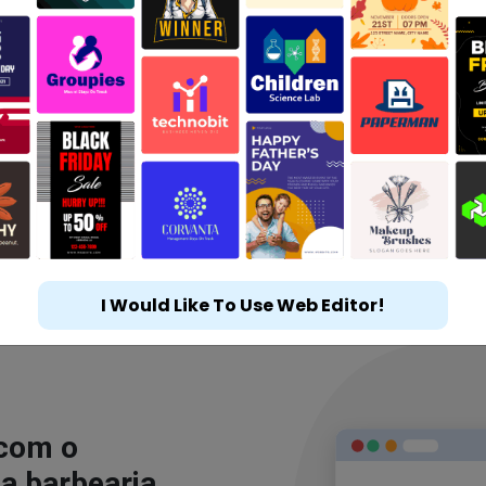
I Would Like To Use Web Editor!
 com o
a barbearia