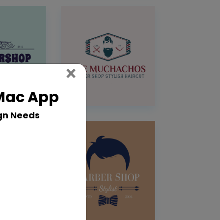
Close
×
 Mac App
gn Needs