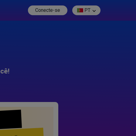
Conecte-se
PT
cê!