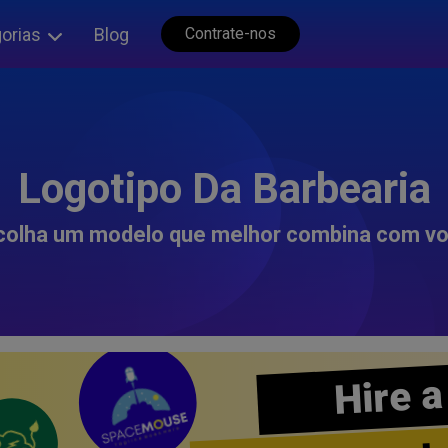
orias
Blog
Contrate-nos
Logotipo Da Barbearia
colha um modelo que melhor combina com vo
Hire a