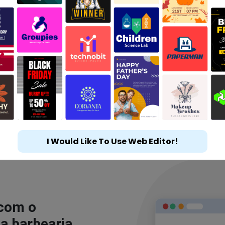
I Would Like To Use Web Editor!
 com o
a barbearia