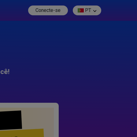
Conecte-se
PT
cê!