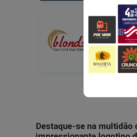
Destaque-se na multidão
impressionante logotipo d