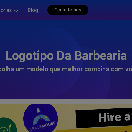
orias
Blog
Contrate-nos
Logotipo Da Barbearia
colha um modelo que melhor combina com vo
Hire a