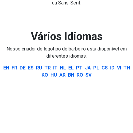
ou Sans-Serif.
Vários Idiomas
Nosso criador de logotipo de barbeiro está disponível em
diferentes idiomas:
EN
FR
DE
ES
RU
TR
IT
NL
EL
PT
JA
PL
CS
ID
VI
TH
KO
HU
AR
BN
RO
SV