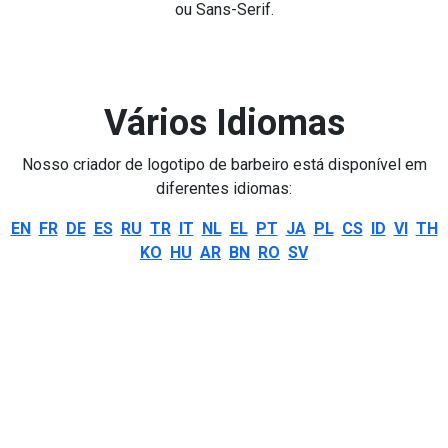
ou Sans-Serif.
Vários Idiomas
Nosso criador de logotipo de barbeiro está disponível em
diferentes idiomas:
EN
FR
DE
ES
RU
TR
IT
NL
EL
PT
JA
PL
CS
ID
VI
TH
KO
HU
AR
BN
RO
SV