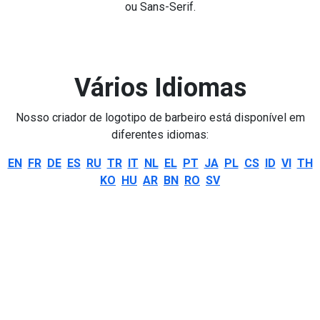
ou Sans-Serif.
Vários Idiomas
Nosso criador de logotipo de barbeiro está disponível em
diferentes idiomas:
EN
FR
DE
ES
RU
TR
IT
NL
EL
PT
JA
PL
CS
ID
VI
TH
KO
HU
AR
BN
RO
SV