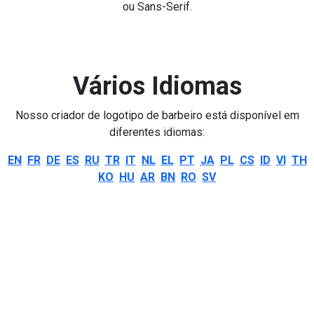
ou Sans-Serif.
Vários Idiomas
Nosso criador de logotipo de barbeiro está disponível em
diferentes idiomas:
EN
FR
DE
ES
RU
TR
IT
NL
EL
PT
JA
PL
CS
ID
VI
TH
KO
HU
AR
BN
RO
SV