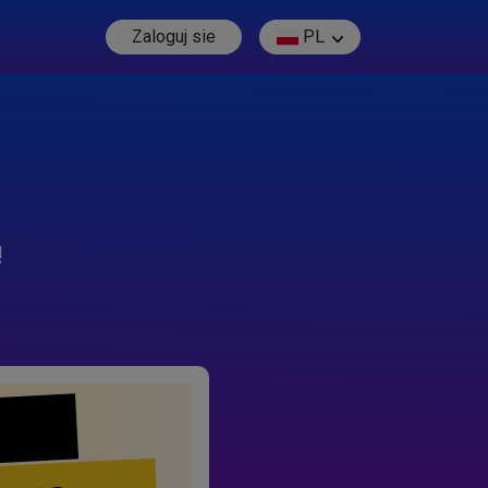
Zaloguj sie
PL
!