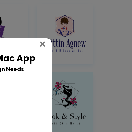
Close
×
 Mac App
gn Needs