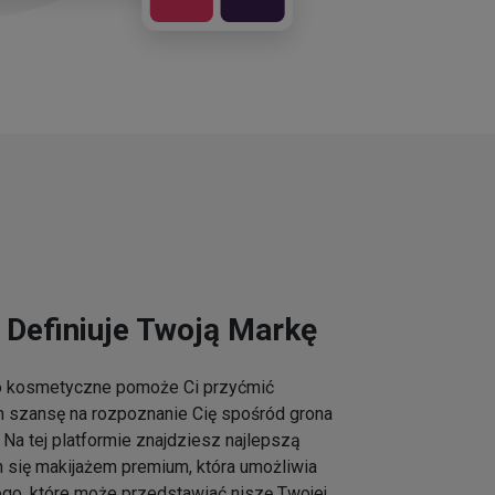
 Definiuje Twoją Markę
go kosmetyczne pomoże Ci przyćmić
m szansę na rozpoznanie Cię spośród grona
Na tej platformie znajdziesz najlepszą
h się makijażem premium, która umożliwia
ogo, które może przedstawiać niszę Twojej