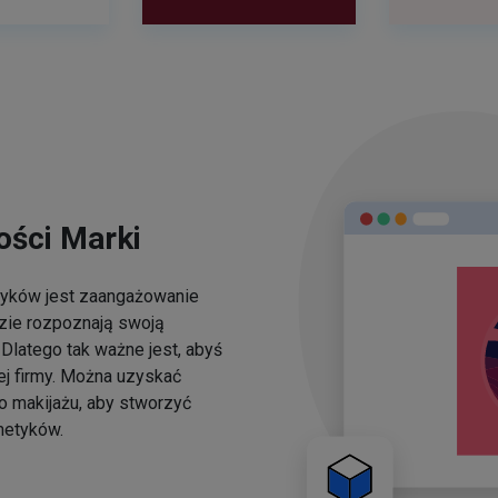
ści Marki
yków jest zaangażowanie
dzie rozpoznają swoją
Dlatego tak ważne jest, abyś
ej firmy. Można uzyskać
o makijażu, aby stworzyć
metyków.