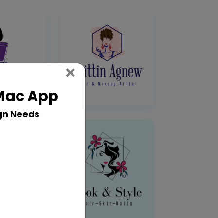
Close
×
 Mac App
gn Needs