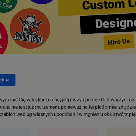
Custom L
Design
Hire Us
ękna
yróżnić Cię w tej konkurencyjnej niszy i pomóc Ci stworzyć r
ranu nie jest już marzeniem, ponieważ na tej platformie znajdz
szablon według własnych upodobań i w mgnieniu oka stwórz pięk