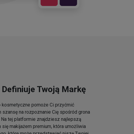
 Definiuje Twoją Markę
go kosmetyczne pomoże Ci przyćmić
m szansę na rozpoznanie Cię spośród grona
Na tej platformie znajdziesz najlepszą
h się makijażem premium, która umożliwia
ogo, które może przedstawiać niszę Twojej