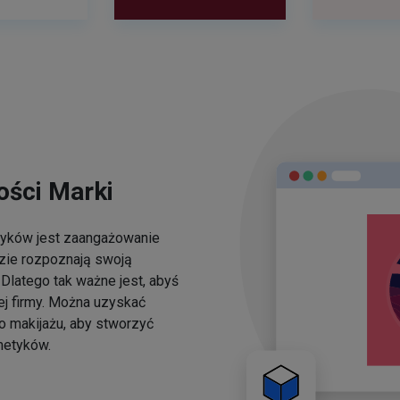
ści Marki
yków jest zaangażowanie
dzie rozpoznają swoją
Dlatego tak ważne jest, abyś
ej firmy. Można uzyskać
o makijażu, aby stworzyć
metyków.