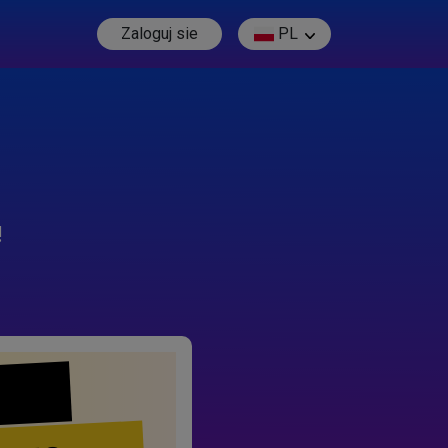
Zaloguj sie
PL
!