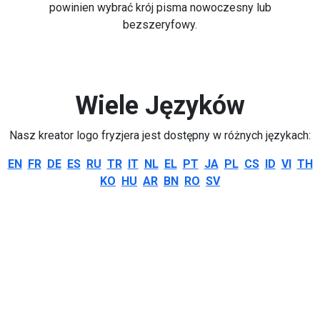
powinien wybrać krój pisma nowoczesny lub
bezszeryfowy.
Wiele Języków
Nasz kreator logo fryzjera jest dostępny w różnych językach:
EN
FR
DE
ES
RU
TR
IT
NL
EL
PT
JA
PL
CS
ID
VI
TH
KO
HU
AR
BN
RO
SV