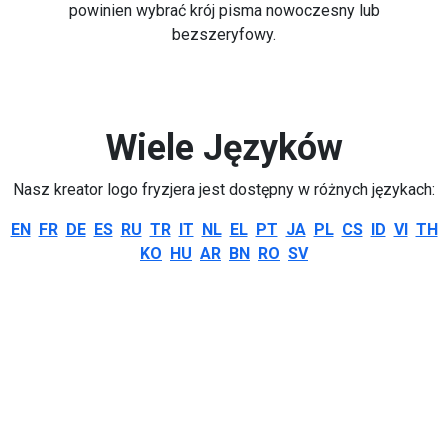
powinien wybrać krój pisma nowoczesny lub
bezszeryfowy.
Wiele Języków
Nasz kreator logo fryzjera jest dostępny w różnych językach:
EN
FR
DE
ES
RU
TR
IT
NL
EL
PT
JA
PL
CS
ID
VI
TH
KO
HU
AR
BN
RO
SV