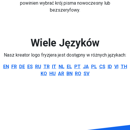
powinien wybrać krój pisma nowoczesny lub
bezszeryfowy.
Wiele Języków
Nasz kreator logo fryzjera jest dostępny w różnych językach:
EN
FR
DE
ES
RU
TR
IT
NL
EL
PT
JA
PL
CS
ID
VI
TH
KO
HU
AR
BN
RO
SV