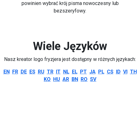
powinien wybrać krój pisma nowoczesny lub
bezszeryfowy.
Wiele Języków
Nasz kreator logo fryzjera jest dostępny w różnych językach:
EN
FR
DE
ES
RU
TR
IT
NL
EL
PT
JA
PL
CS
ID
VI
TH
KO
HU
AR
BN
RO
SV