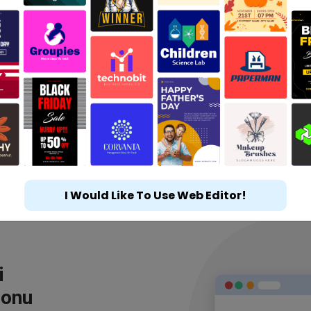
I Would Like To Use Web Editor!
i
lonu