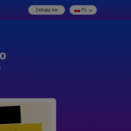
Zaloguj sie
PL
go
!