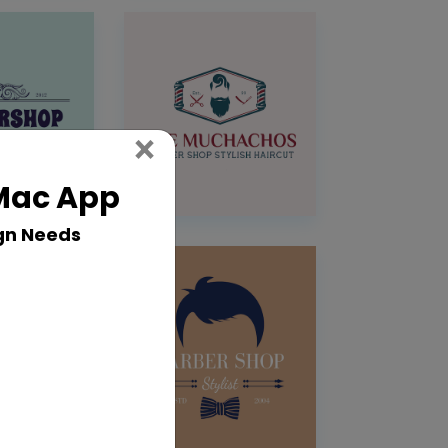
Close
×
 Mac App
gn Needs