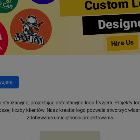
Custom L
Design
Hire Us
yzjera
stylizacyjne, projektując ostentacyjne logo fryzjera. Projekty 
szej liczby klientów. Nasz kreator logo pozwala stworzyć własn
zdobywania umiejętności projektowania.