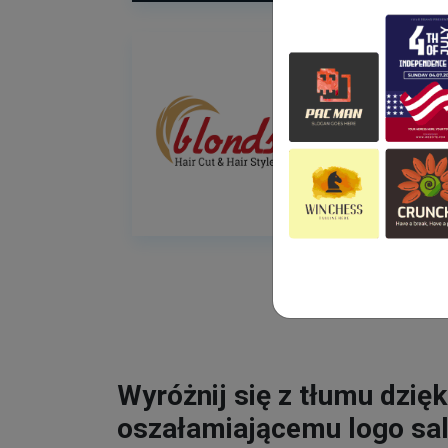
Wyróżnij się z tłumu dzięk
oszałamiającemu logo sa