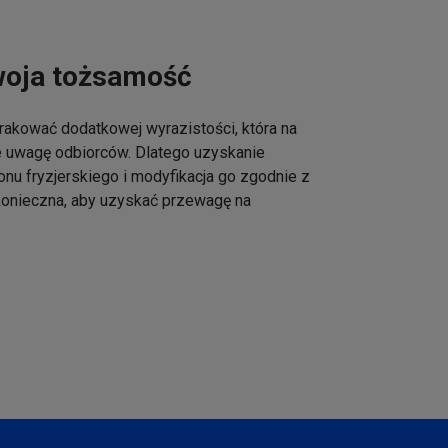
woja tożsamość
akować dodatkowej wyrazistości, która na
e uwagę odbiorców. Dlatego uzyskanie
onu fryzjerskiego i modyfikacja go zgodnie z
 konieczna, aby uzyskać przewagę na