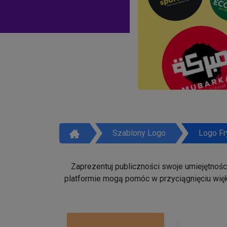
Szablony Logo
Logo Fr
Zaprezentuj publiczności swoje umiejętności 
platformie mogą pomóc w przyciągnięciu więk