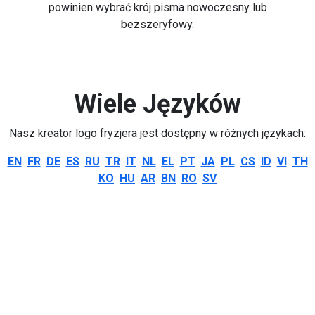
powinien wybrać krój pisma nowoczesny lub
bezszeryfowy.
Wiele Języków
Nasz kreator logo fryzjera jest dostępny w różnych językach:
EN
FR
DE
ES
RU
TR
IT
NL
EL
PT
JA
PL
CS
ID
VI
TH
KO
HU
AR
BN
RO
SV