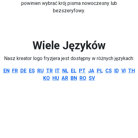
powinien wybrać krój pisma nowoczesny lub
bezszeryfowy.
Wiele Języków
Nasz kreator logo fryzjera jest dostępny w różnych językach:
EN
FR
DE
ES
RU
TR
IT
NL
EL
PT
JA
PL
CS
ID
VI
TH
KO
HU
AR
BN
RO
SV