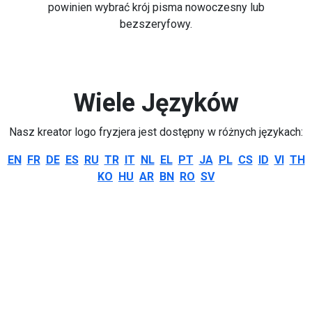
powinien wybrać krój pisma nowoczesny lub
bezszeryfowy.
Wiele Języków
Nasz kreator logo fryzjera jest dostępny w różnych językach:
EN
FR
DE
ES
RU
TR
IT
NL
EL
PT
JA
PL
CS
ID
VI
TH
KO
HU
AR
BN
RO
SV