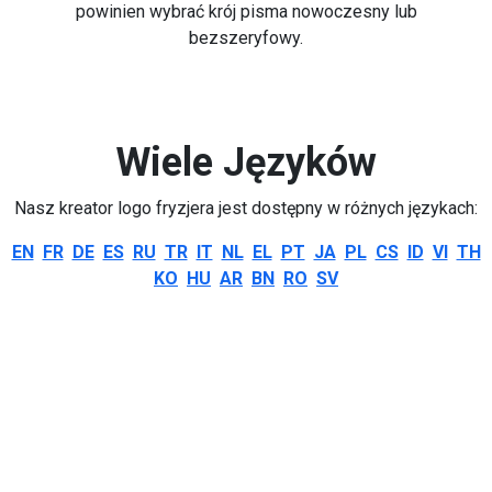
powinien wybrać krój pisma nowoczesny lub
bezszeryfowy.
Wiele Języków
Nasz kreator logo fryzjera jest dostępny w różnych językach:
EN
FR
DE
ES
RU
TR
IT
NL
EL
PT
JA
PL
CS
ID
VI
TH
KO
HU
AR
BN
RO
SV