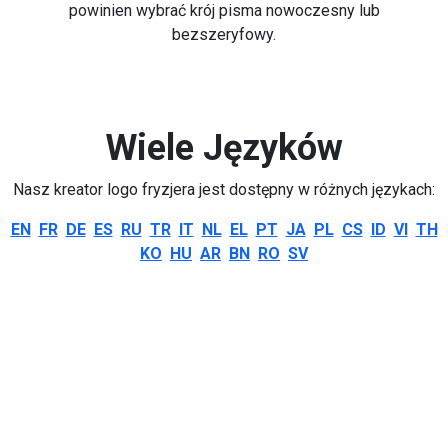
powinien wybrać krój pisma nowoczesny lub
bezszeryfowy.
Wiele Języków
Nasz kreator logo fryzjera jest dostępny w różnych językach:
EN
FR
DE
ES
RU
TR
IT
NL
EL
PT
JA
PL
CS
ID
VI
TH
KO
HU
AR
BN
RO
SV