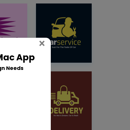
Close
×
 Mac App
gn Needs