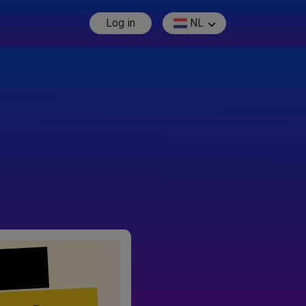
Log in
NL