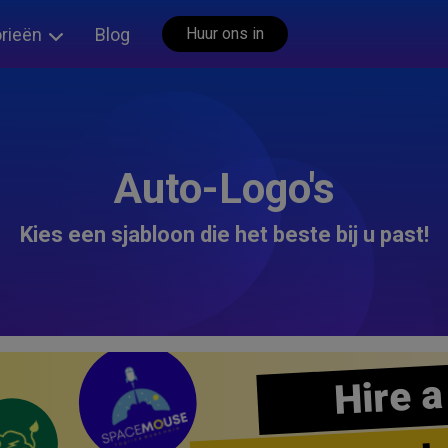
rieën
Blog
Huur ons in
Auto-Logo's
Kies een sjabloon die het beste bij u past!
Hire a