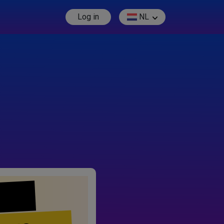
Log in
NL