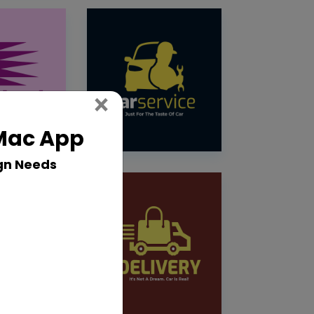
Close
×
 Mac App
gn Needs