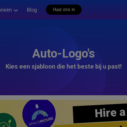
rieën
Blog
Huur ons in
Auto-Logo's
Kies een sjabloon die het beste bij u past!
Hire a