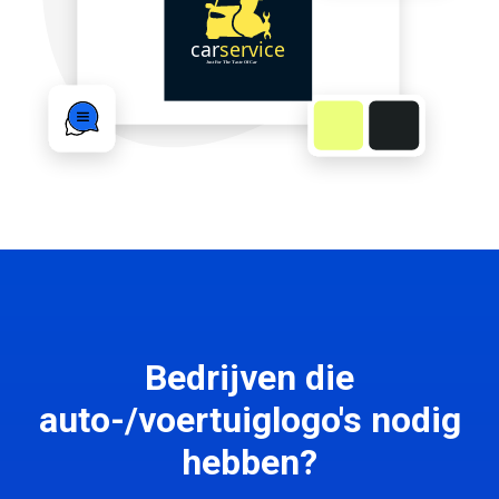
Bedrijven die
auto-/voertuiglogo's nodig
hebben?