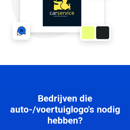
Bedrijven die
auto-/voertuiglogo's nodig
hebben?