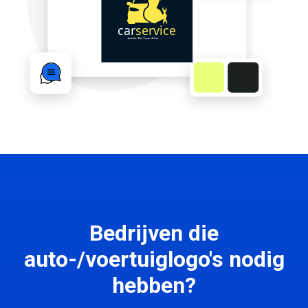
Bedrijven die
auto-/voertuiglogo's nodig
hebben?