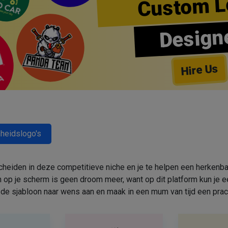
Custom L
Design
Hire Us
heidslogo's
cheiden in deze competitieve niche en je te helpen een herkenbar
 op je scherm is geen droom meer, want op dit platform kun j
de sjabloon naar wens aan en maak in een mum van tijd een prac