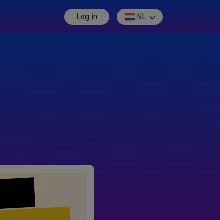
Log in
NL