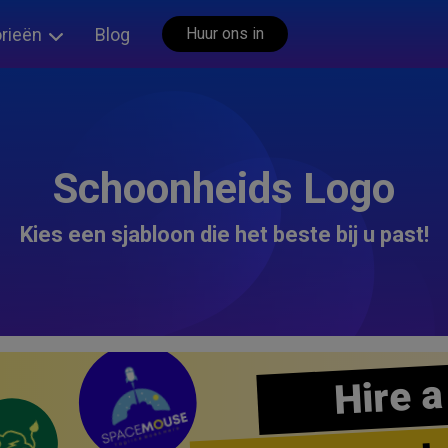
rieën
Blog
Huur ons in
Schoonheids Logo
Kies een sjabloon die het beste bij u past!
Hire a