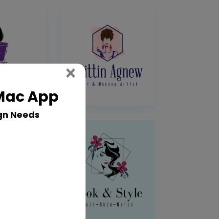
Close
×
 Mac App
gn Needs