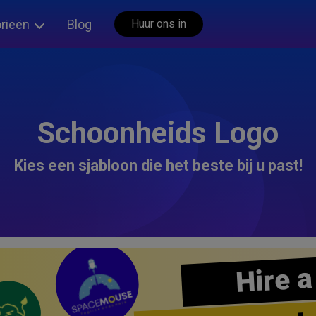
rieën
Blog
Huur ons in
Schoonheids Logo
Kies een sjabloon die het beste bij u past!
Hire a