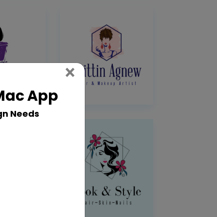
Close
×
 Mac App
gn Needs