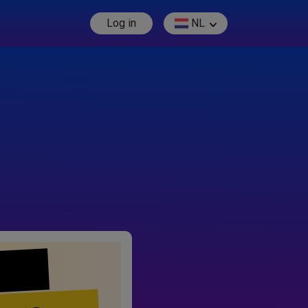
Log in
NL