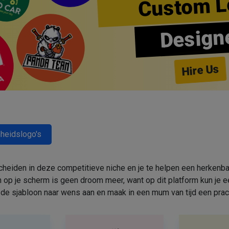
Custom L
Design
Hire Us
heidslogo's
cheiden in deze competitieve niche en je te helpen een herkenbar
 op je scherm is geen droom meer, want op dit platform kun j
de sjabloon naar wens aan en maak in een mum van tijd een prac