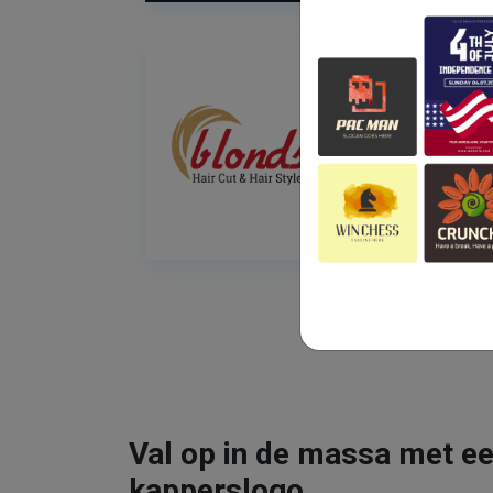
Val op in de massa met ee
kapperslogo