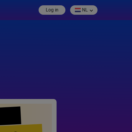
Log in
NL