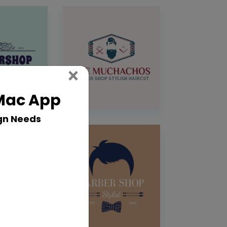
Close
×
 Mac App
gn Needs