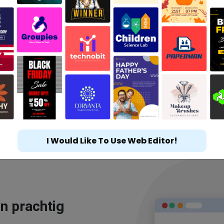
I Would Like To Use Web Editor!
n prachtig