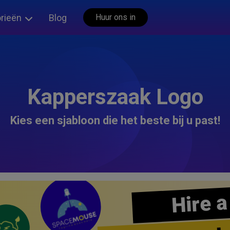
rieën
Blog
Huur ons in
Kapperszaak Logo
Kies een sjabloon die het beste bij u past!
Hire a