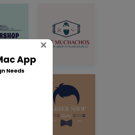
Close
×
 Mac App
gn Needs