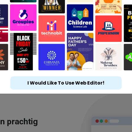
I Would Like To Use Web Editor!
n prachtig