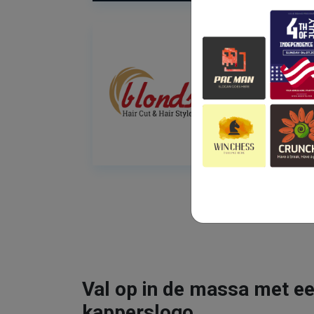
Val op in de massa met ee
kapperslogo