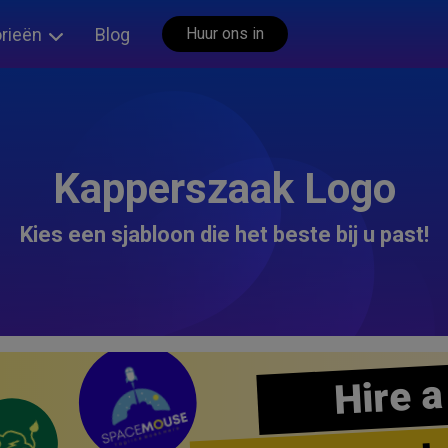
rieën
Blog
Huur ons in
Kapperszaak Logo
Kies een sjabloon die het beste bij u past!
Hire a