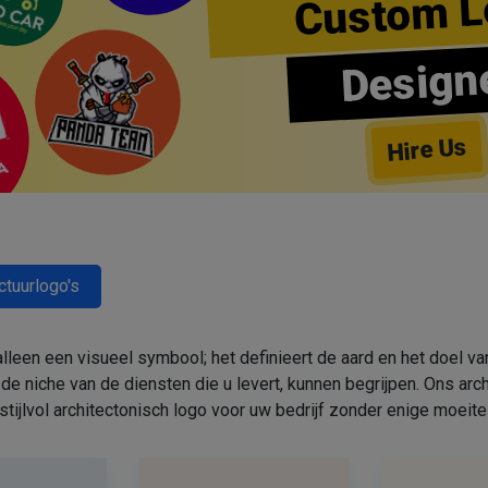
Custom L
Design
Hire Us
ctuurlogo's
 alleen een visueel symbool; het definieert de aard en het doel va
de niche van de diensten die u levert, kunnen begrijpen. Ons arc
stijlvol architectonisch logo voor uw bedrijf zonder enige moeite