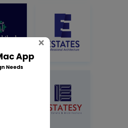
Close
×
 Mac App
gn Needs