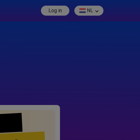
Log in
NL