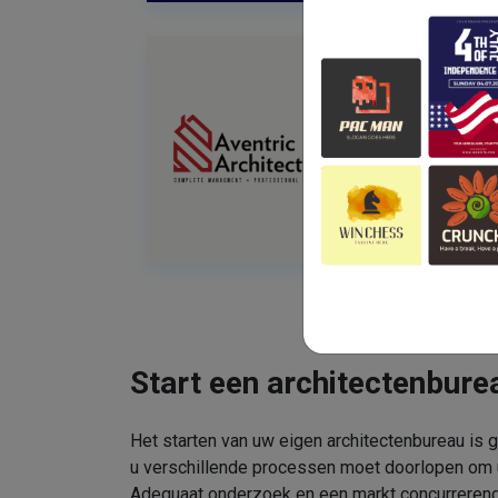
Start een architectenbure
Het starten van uw eigen architectenbureau is 
u verschillende processen moet doorlopen om uw
Adequaat onderzoek en een markt concurrerend