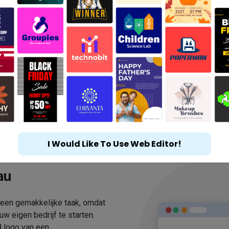
I Would Like To Use Web Editor!
au
geen gemakkelijke taak, omdat
 eigen bedrijf te starten.
 logo van een