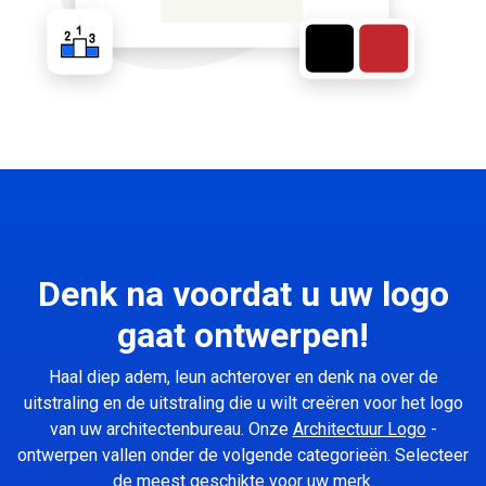
Denk na voordat u uw logo
gaat ontwerpen!
Haal diep adem, leun achterover en denk na over de
uitstraling en de uitstraling die u wilt creëren voor het logo
van uw architectenbureau. Onze
Architectuur Logo
-
ontwerpen vallen onder de volgende categorieën. Selecteer
de meest geschikte voor uw merk.