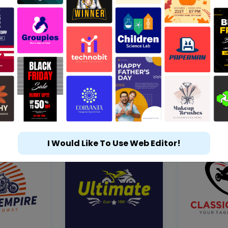
I Would Like To Use Web Editor!