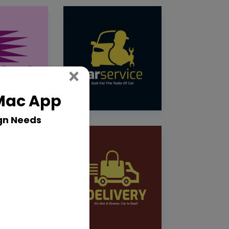
Close
×
 Mac App
gn Needs