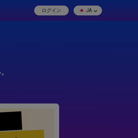
ログイン
JA
い。