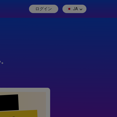
ログイン
JA
い。