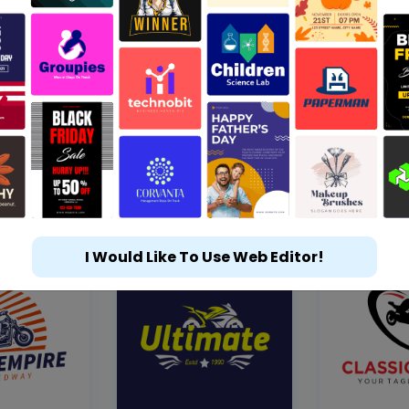
I Would Like To Use Web Editor!