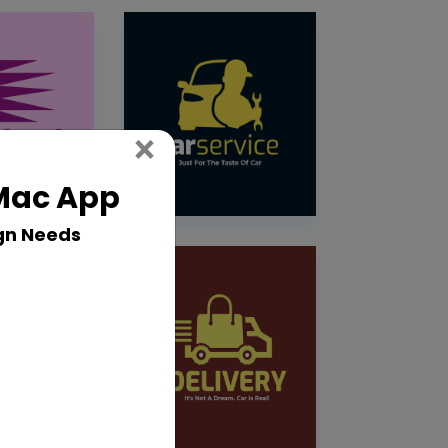
Close
×
 Mac App
gn Needs