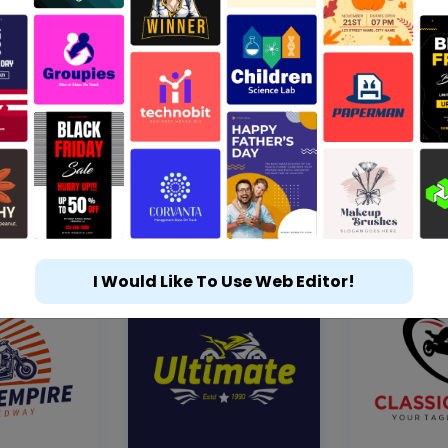
I Would Like To Use Web Editor!