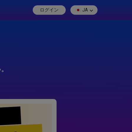
ログイン
JA
い。