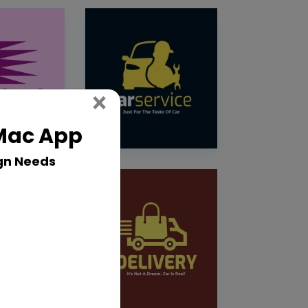
Close
×
 Mac App
gn Needs