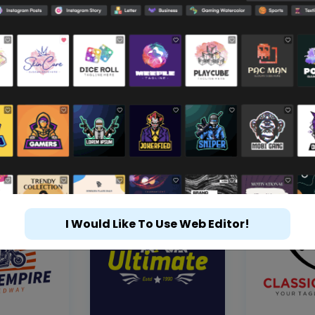
I Would Like To Use Web Editor!