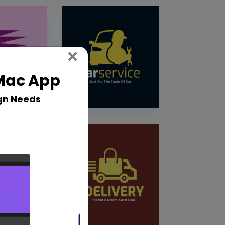
Close
×
 Mac App
gn Needs