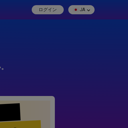
ログイン
JA
い。