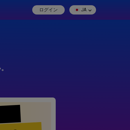
ログイン
JA
い。