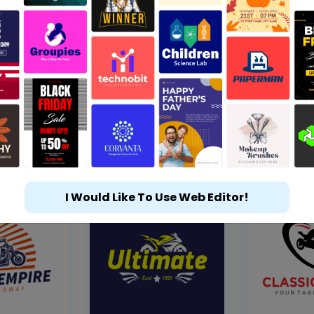
I Would Like To Use Web Editor!