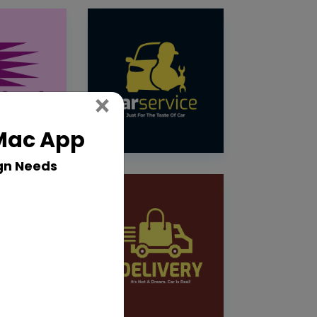
Close
×
 Mac App
gn Needs