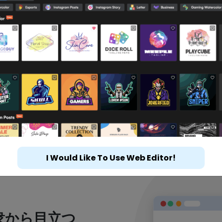
I Would Like To Use Web Editor!
衆から目立つ