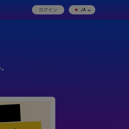
ログイン
JA
い。