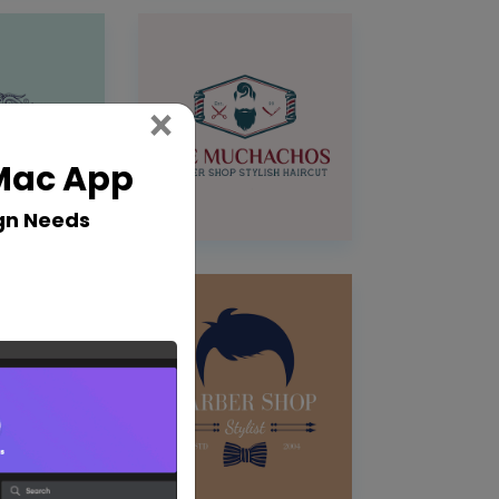
Close
×
 Mac App
gn Needs