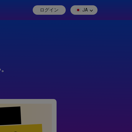
ログイン
JA
い。