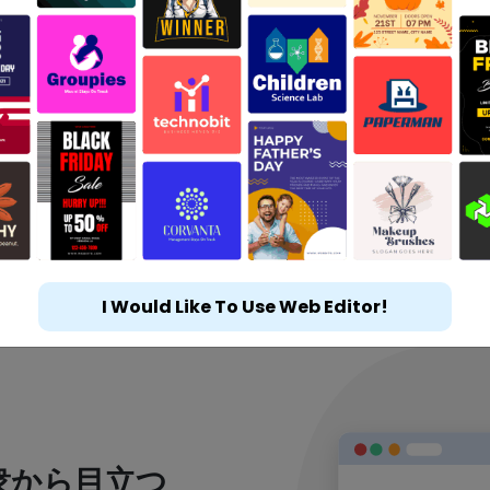
I Would Like To Use Web Editor!
衆から目立つ