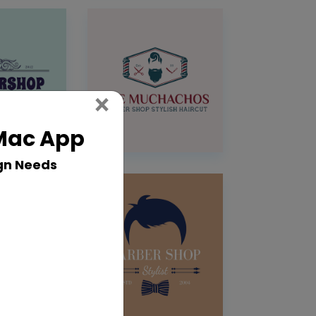
Close
×
 Mac App
gn Needs