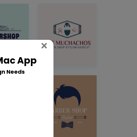
Close
×
 Mac App
gn Needs