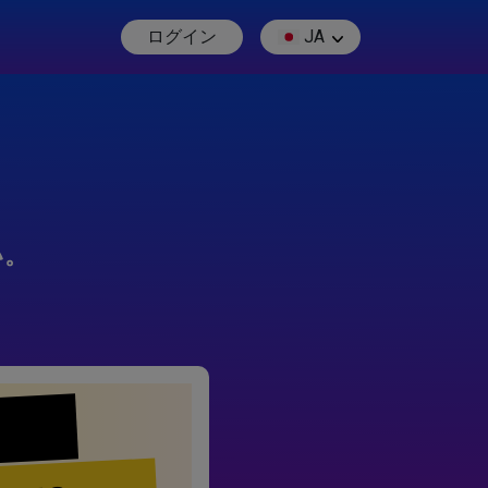
ログイン
JA
い。