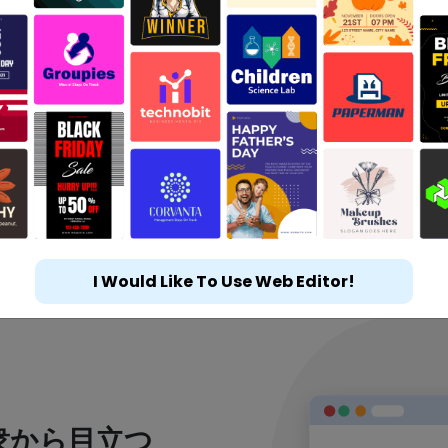
I Would Like To Use Web Editor!
衆から目立つ