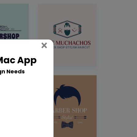
Close
×
 Mac App
gn Needs