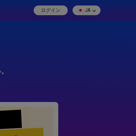
ログイン
JA
い。