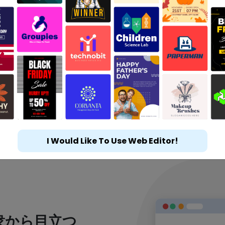
I Would Like To Use Web Editor!
衆から目立つ