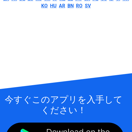
KO
HU
AR
BN
RO
SV
今すぐこのアプリを入手して
ください！