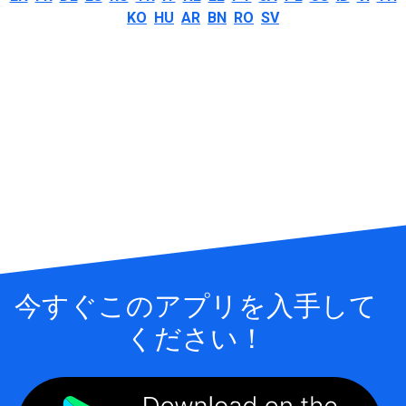
KO
HU
AR
BN
RO
SV
今すぐこのアプリを入手して
ください！