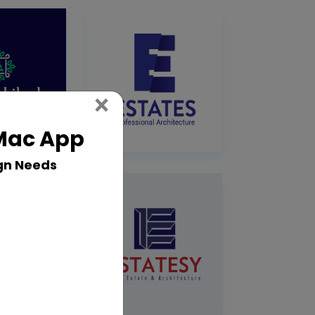
Close
×
 Mac App
gn Needs