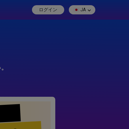
ログイン
JA
い。