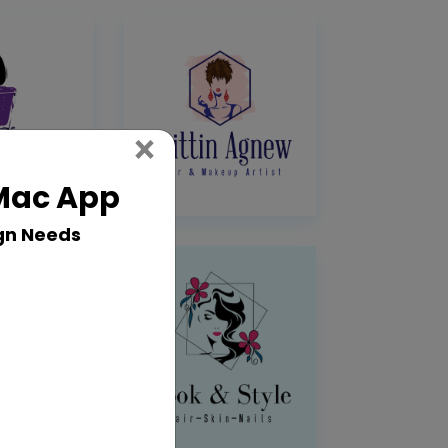
Close
×
 Mac App
gn Needs