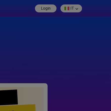
Login
IT