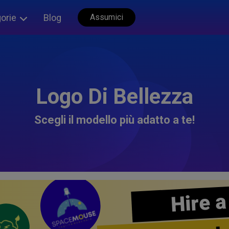
orie
Blog
Assumici
Logo Di Bellezza
Scegli il modello più adatto a te!
Hire a