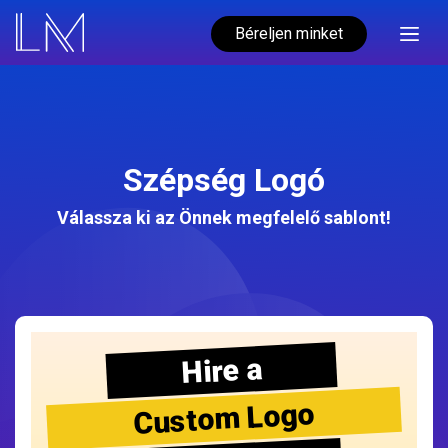
Béreljen minket
Szépség Logó
Válassza ki az Önnek megfelelő sablont!
Hire a
Custom Logo