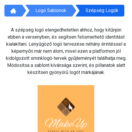
Logó Sablonok
Szépség Logók
A szépség logó elengedhetetlen ahhoz, hogy kitűnjön
ebben a versenyben, és segítsen felismerhető identitást
kialakítani. Lenyűgöző logó tervezése néhány érintéssel a
képernyőn már nem álom, mivel ezen a platformon jól
kidolgozott sminklogó-tervek gyűjteményét találhatja meg.
Módosítsa a sablont kívánsága szerint, és pillanatok alatt
készítsen gyönyörű logót márkájának.