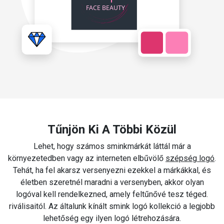
Tűnjön Ki A Többi Közül
Lehet, hogy számos sminkmárkát láttál már a
környezetedben vagy az interneten elbűvölő
szépség logó
.
Tehát, ha fel akarsz versenyezni ezekkel a márkákkal, és
életben szeretnél maradni a versenyben, akkor olyan
logóval kell rendelkezned, amely feltűnővé tesz téged.
riválisaitól. Az általunk kínált smink logó kollekció a legjobb
lehetőség egy ilyen logó létrehozására.