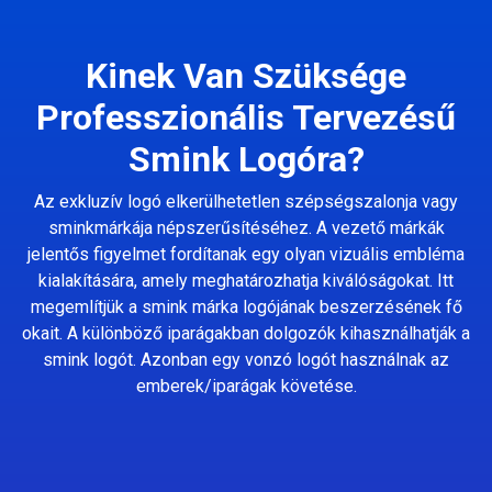
Kinek Van Szüksége
Professzionális Tervezésű
Smink Logóra?
Az exkluzív logó elkerülhetetlen szépségszalonja vagy
sminkmárkája népszerűsítéséhez. A vezető márkák
jelentős figyelmet fordítanak egy olyan vizuális embléma
kialakítására, amely meghatározhatja kiválóságokat. Itt
megemlítjük a smink márka logójának beszerzésének fő
okait. A különböző iparágakban dolgozók kihasználhatják a
smink logót. Azonban egy vonzó logót használnak az
emberek/iparágak követése.