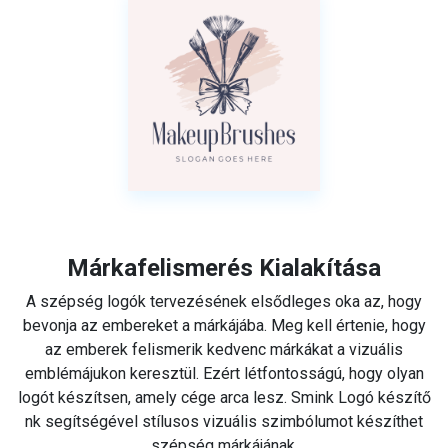
Márkafelismerés Kialakítása
A szépség logók tervezésének elsődleges oka az, hogy
bevonja az embereket a márkájába. Meg kell értenie, hogy
az emberek felismerik kedvenc márkákat a vizuális
emblémájukon keresztül. Ezért létfontosságú, hogy olyan
logót készítsen, amely cége arca lesz. Smink Logó készítő
nk segítségével stílusos vizuális szimbólumot készíthet
szépség márkájának.