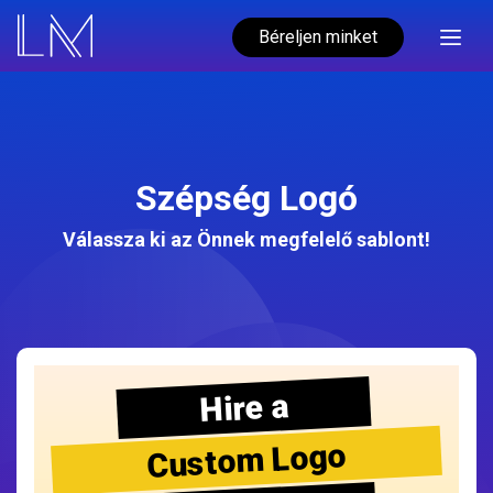
Béreljen minket
Szépség Logó
Válassza ki az Önnek megfelelő sablont!
Hire a
Custom Logo