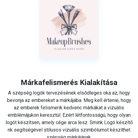
Márkafelismerés Kialakítása
A szépség logók tervezésének elsődleges oka az, hogy
bevonja az embereket a márkájába. Meg kell értenie, hogy
az emberek felismerik kedvenc márkákat a vizuális
emblémájukon keresztül. Ezért létfontosságú, hogy olyan
logót készítsen, amely cége arca lesz. Smink Logó készítő
nk segítségével stílusos vizuális szimbólumot készíthet
szépség márkájának.