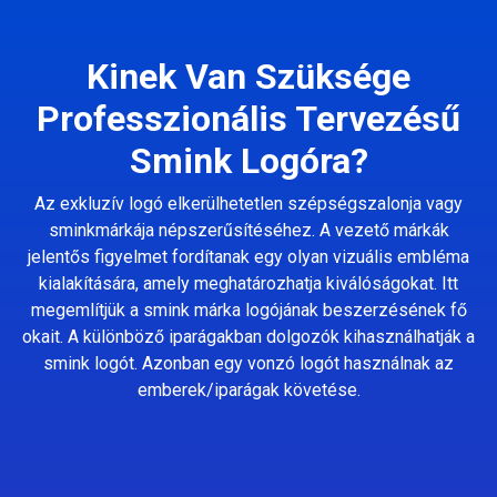
Kinek Van Szüksége
Professzionális Tervezésű
Smink Logóra?
Az exkluzív logó elkerülhetetlen szépségszalonja vagy
sminkmárkája népszerűsítéséhez. A vezető márkák
jelentős figyelmet fordítanak egy olyan vizuális embléma
kialakítására, amely meghatározhatja kiválóságokat. Itt
megemlítjük a smink márka logójának beszerzésének fő
okait. A különböző iparágakban dolgozók kihasználhatják a
smink logót. Azonban egy vonzó logót használnak az
emberek/iparágak követése.