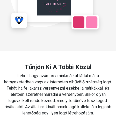
Tűnjön Ki A Többi Közül
Lehet, hogy számos sminkmárkát láttál már a
környezetedben vagy az interneten elbűvölő
szépség logó
.
Tehát, ha fel akarsz versenyezni ezekkel a márkákkal, és
életben szeretnél maradni a versenyben, akkor olyan
logóval kell rendelkezned, amely feltűnővé tesz téged.
riválisaitól. Az általunk kínált smink logó kollekció a legjobb
lehetőség egy ilyen logó létrehozására.