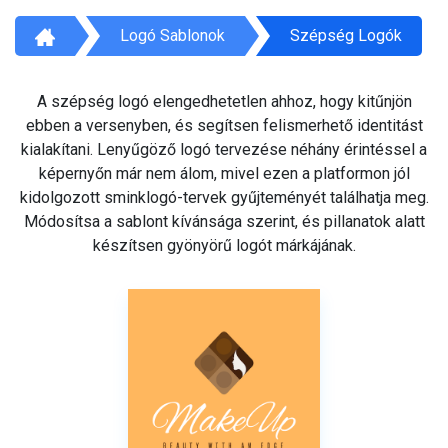
Logó Sablonok
Szépség Logók
A szépség logó elengedhetetlen ahhoz, hogy kitűnjön
ebben a versenyben, és segítsen felismerhető identitást
kialakítani. Lenyűgöző logó tervezése néhány érintéssel a
képernyőn már nem álom, mivel ezen a platformon jól
kidolgozott sminklogó-tervek gyűjteményét találhatja meg.
Módosítsa a sablont kívánsága szerint, és pillanatok alatt
készítsen gyönyörű logót márkájának.