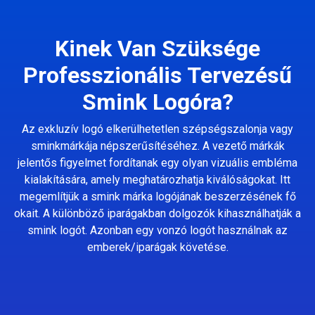
Kinek Van Szüksége
Professzionális Tervezésű
Smink Logóra?
Az exkluzív logó elkerülhetetlen szépségszalonja vagy
sminkmárkája népszerűsítéséhez. A vezető márkák
jelentős figyelmet fordítanak egy olyan vizuális embléma
kialakítására, amely meghatározhatja kiválóságokat. Itt
megemlítjük a smink márka logójának beszerzésének fő
okait. A különböző iparágakban dolgozók kihasználhatják a
smink logót. Azonban egy vonzó logót használnak az
emberek/iparágak követése.