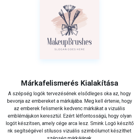
Márkafelismerés Kialakítása
A szépség logók tervezésének elsődleges oka az, hogy
bevonja az embereket a márkájába. Meg kell értenie, hogy
az emberek felismerik kedvenc márkákat a vizuális
emblémájukon keresztül. Ezért létfontosságú, hogy olyan
logót készítsen, amely cége arca lesz. Smink Logó készítő
nk segítségével stílusos vizuális szimbólumot készíthet
szépség márkájának.