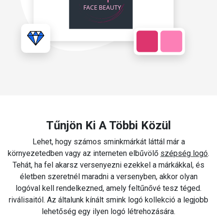
Tűnjön Ki A Többi Közül
Lehet, hogy számos sminkmárkát láttál már a
környezetedben vagy az interneten elbűvölő
szépség logó
.
Tehát, ha fel akarsz versenyezni ezekkel a márkákkal, és
életben szeretnél maradni a versenyben, akkor olyan
logóval kell rendelkezned, amely feltűnővé tesz téged.
riválisaitól. Az általunk kínált smink logó kollekció a legjobb
lehetőség egy ilyen logó létrehozására.