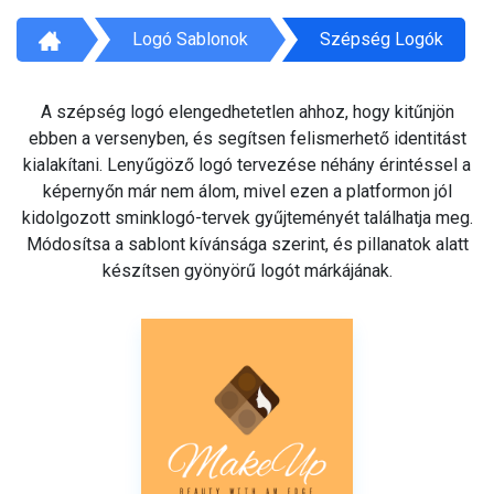
Logó Sablonok
Szépség Logók
A szépség logó elengedhetetlen ahhoz, hogy kitűnjön
ebben a versenyben, és segítsen felismerhető identitást
kialakítani. Lenyűgöző logó tervezése néhány érintéssel a
képernyőn már nem álom, mivel ezen a platformon jól
kidolgozott sminklogó-tervek gyűjteményét találhatja meg.
Módosítsa a sablont kívánsága szerint, és pillanatok alatt
készítsen gyönyörű logót márkájának.