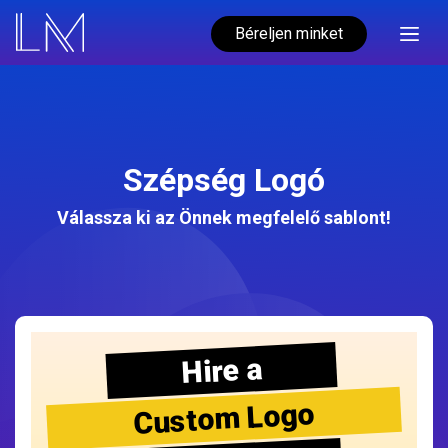
Béreljen minket
Szépség Logó
Válassza ki az Önnek megfelelő sablont!
Hire a
Custom Logo