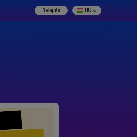
Belépés
HU