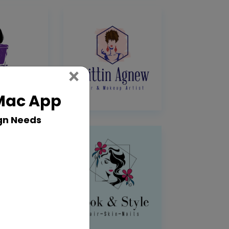
Close
×
 Mac App
gn Needs