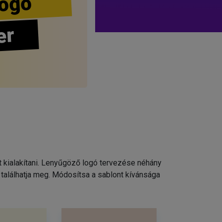
ogo
er
t kialakítani. Lenyűgöző logó tervezése néhány
találhatja meg. Módosítsa a sablont kívánsága