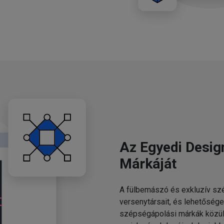
Az Egyedi Desig
Márkáját
A fülbemászó és exkluzív szé
versenytársait, és lehetősége
szépségápolási márkák közül.