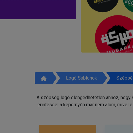
Logó Sablonok
Szépsé
A szépség logó elengedhetetlen ahhoz, hogy ki
érintéssel a képernyőn már nem álom, mivel e