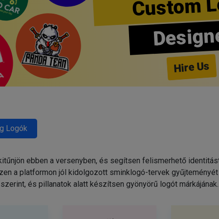
Custom L
Design
Hire Us
g Logók
tűnjön ebben a versenyben, és segítsen felismerhető identitás
zen a platformon jól kidolgozott sminklogó-tervek gyűjteményét 
szerint, és pillanatok alatt készítsen gyönyörű logót márkájának.