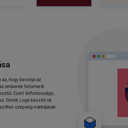
ása
 az, hogy bevonja az
 az emberek felismerik
sztül. Ezért létfontosságú,
esz. Smink Logó készítő nk
szíthet szépség márkájának.