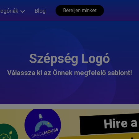
tegóriák
Blog
Béreljen minket
Szépség Logó
Válassza ki az Önnek megfelelő sablont!
Hire a