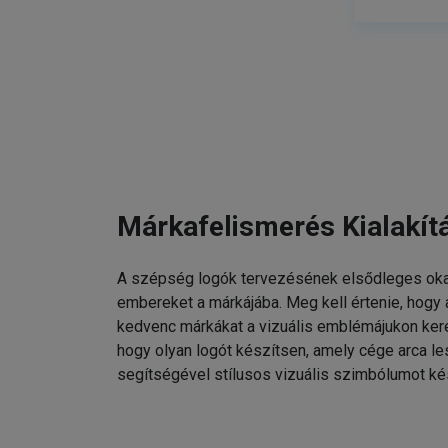
Márkafelismerés Kialakít
A szépség logók tervezésének elsődleges oka
embereket a márkájába. Meg kell értenie, hogy
kedvenc márkákat a vizuális emblémájukon kere
hogy olyan logót készítsen, amely cége arca l
segítségével stílusos vizuális szimbólumot ké