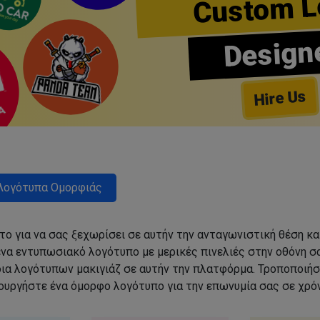
Custom L
Design
Hire Us
Λογότυπα Ομορφιάς
ο για να σας ξεχωρίσει σε αυτήν την ανταγωνιστική θέση κα
να εντυπωσιακό λογότυπο με μερικές πινελιές στην οθόνη σα
δια λογότυπων μακιγιάζ σε αυτήν την πλατφόρμα. Τροποποιήσ
ιουργήστε ένα όμορφο λογότυπο για την επωνυμία σας σε χρόν