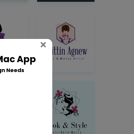
Close
×
 Mac App
gn Needs