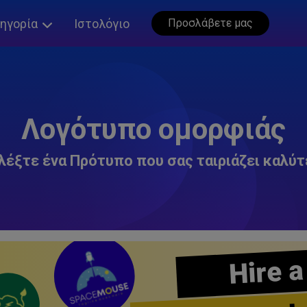
ηγορία
Ιστολόγιο
Προσλάβετε μας
Λογότυπο ομορφιάς
λέξτε ένα Πρότυπο που σας ταιριάζει καλύτ
Hire a