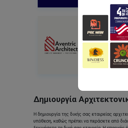
Δημιουργία Αρχιτεκτονι
Η δημιουργία της δικής σας εταιρείας αρχιτε
υπόθεση, καθώς πρέπει να περάσετε από διάφ
ξεκινήσετε τη δική σας εταιρεία. Η επαρκής έ