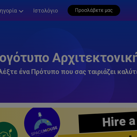
ηγορία
Ιστολόγιο
Προσλάβετε μας
ογότυπο Αρχιτεκτονικ
λέξτε ένα Πρότυπο που σας ταιριάζει καλύτ
Hire a