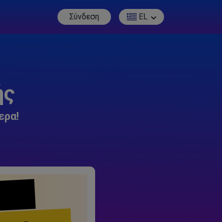
Σύνδεση
EL
ής
ερα!