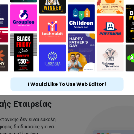
I Would Like To Use Web Editor!
κής Εταιρείας
κτονικής δεν είναι εύκολη
ορες διαδικασίες για να
ρευνα μαζί με ένα