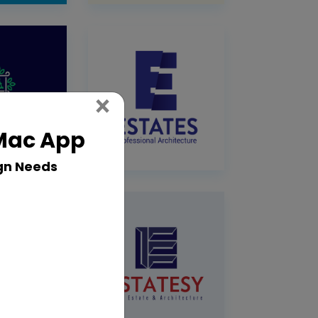
Close
×
 Mac App
gn Needs