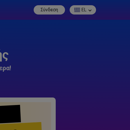
Σύνδεση
EL
ής
ερα!