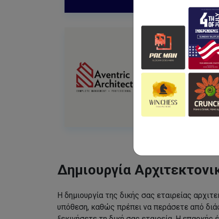
Δημιουργία Αρχιτεκτονι
Η δημιουργία της δικής σας εταιρείας αρχιτε
υπόθεση, καθώς πρέπει να περάσετε από διάφ
ξεκινήσετε τη δική σας εταιρεία. Η επαρκής έ