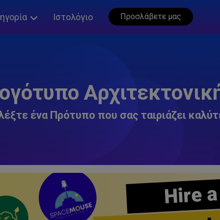
ηγορία
Ιστολόγιο
Προσλάβετε μας
ογότυπο Αρχιτεκτονικ
λέξτε ένα Πρότυπο που σας ταιριάζει καλύτ
Hire a