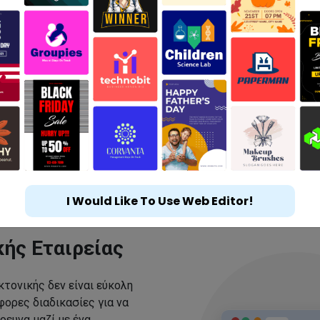
I Would Like To Use Web Editor!
κής Εταιρείας
κτονικής δεν είναι εύκολη
ορες διαδικασίες για να
ρευνα μαζί με ένα