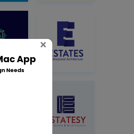
Close
×
 Mac App
gn Needs