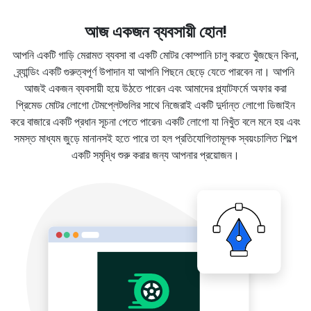
আজ একজন ব্যবসায়ী হোন!
আপনি একটি গাড়ি মেরামত ব্যবসা বা একটি মোটর কোম্পানি চালু করতে খুঁজছেন কিনা,
ব্র্যান্ডিং একটি গুরুত্বপূর্ণ উপাদান যা আপনি পিছনে ছেড়ে যেতে পারবেন না। আপনি
আজই একজন ব্যবসায়ী হয়ে উঠতে পারেন এবং আমাদের প্ল্যাটফর্মে অফার করা
প্রিমেড মোটর লোগো টেমপ্লেটগুলির সাথে নিজেরাই একটি দুর্দান্ত লোগো ডিজাইন
করে বাজারে একটি প্রধান সূচনা পেতে পারেন৷ একটি লোগো যা নিখুঁত বলে মনে হয় এবং
সমস্ত মাধ্যম জুড়ে মানানসই হতে পারে তা হল প্রতিযোগিতামূলক স্বয়ংচালিত শিল্পে
একটি সমৃদ্ধি শুরু করার জন্য আপনার প্রয়োজন।