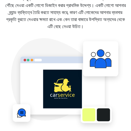
পৌঁছে দেওয়া একটি লোগো ডিজাইন করার প্রাথমিক উদ্দেশ্য। একটি লোগো আপনার
ব্র্যান্ড ব্যক্তিত্ব তৈরি করতে সাহায্য করে, কারণ এটি লোকেদের আপনার ব্যবসার
প্রকৃতি বুঝতে দেওয়ার ক্ষমতা রাখে এবং কেন তারা বাজারে উপস্থিত অন্যদের থেকে
এটি বেছে নেওয়া উচিত।