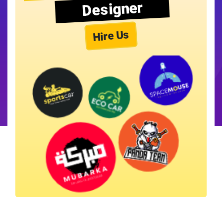
Designer
Hire Us