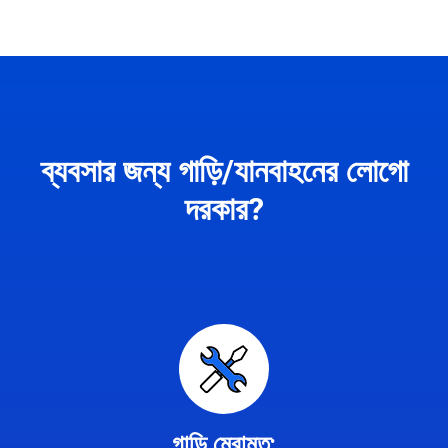
ব্যবসার জন্য গাড়ি/যানবাহনের লোগো
দরকার?
গাড়ি মেরামত: